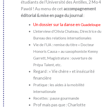
étudiants de l’Université des Antilles, 2 Mo 4
Pawòl ! Au menu de cet
accompagnement
éditorial & mise en page du journal
:
Un dossier sur la danse en
Guadeloupe
L’interview d’Olivia
Chateau, Directrice du
Bureau des relations
internationales
Vie de l’UA : r
emise du titre
« Docteur
Honoris
Causa » au saxophoniste
Kenny
Garrett,
Magistrature : ouverture
de
Prépa Talent, etc.
Regard : « Vie chère » et insécurité
financière
Pratique : l
es aides à la mobilité
internationale
Recettes : p
ause gourmande
Prof mais pas que : Charlotte