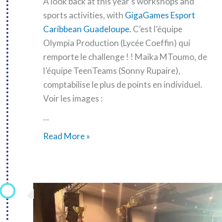
A look back at this year's workshops and
sports activities, with
GigaGames Esport
Caribbean Guadeloupe.
C’est l’équipe
Olympia Production (Lycée Coeffin) qui
remporte le challenge ! ! Maika MToumo, de
l’équipe TeenTeams (Sonny Rupaire),
comptabilise le plus de points en individuel.
Voir les images :
...
Manage
Read More »
your
diet:
a
look
back
at