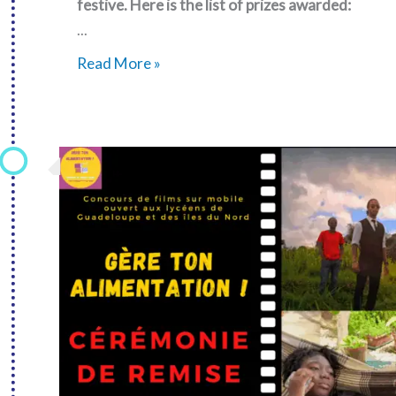
festive. Here is the list of prizes awarded:
...
Gère
Read More »
ton
alimentation:
awards
ceremony