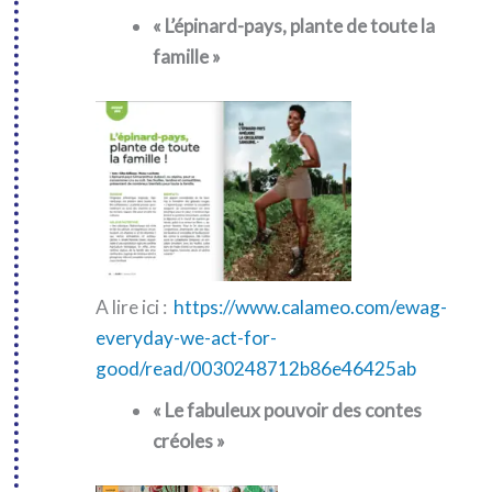
« L’épinard-pays, plante de toute la
famille »
A lire ici :
https://www.calameo.com/ewag-
everyday-we-act-for-
good/read/0030248712b86e46425ab
« Le fabuleux pouvoir des contes
créoles »