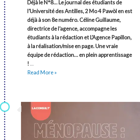
Déjà le N°8… Le journal des étudiants de
l’Université des Antilles, 2 Mo 4 Pawòl en est
déjà à son 8e numéro. Céline Guillaume,
directrice de l’agence, accompagne les
étudiants à la rédaction et L’Agence Papillon,
à la réalisation/mise en page. Une vraie
équipe de rédaction… en plein apprentissage
!
...
Réalisation
Read More »
et
publication
du
2M4P
N°8