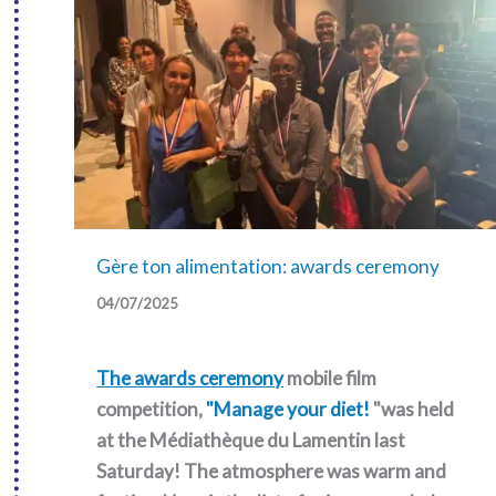
the
e-
sports
workshops!
Gère ton alimentation: awards ceremony
04/07/2025
The awards ceremony
mobile film
competition,
"Manage your diet!
"was held
at the Médiathèque du Lamentin last
Saturday! The atmosphere was warm and