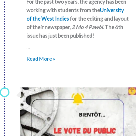
For the past two years, the agency has been
working with students from the
University
of the West Indies
for the editing and layout
of their newspaper,
2 Mo 4 Pawòl
. The 6th
issue has just been published!
...
2
Read More »
Mo
4
Pawòl:
6th
issue!