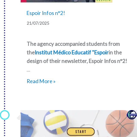
Espoir Infos n°2!
21/07/2025
The agency accompanied students from
the
Institut Médico Educatif "Espoir
in the
design of their newsletter, Espoir Infos n°2!
...
Espoir
Read More »
Infos
n°2!