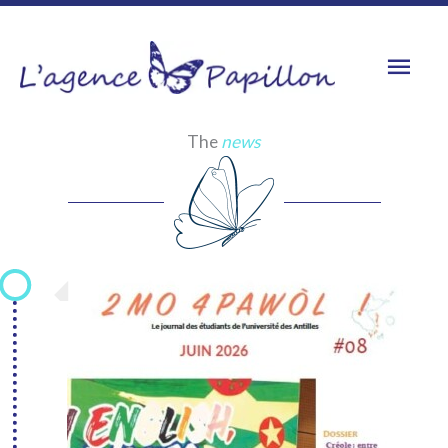
Skip
to
Mai
content
Men
The
news