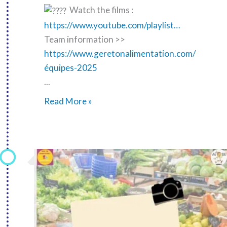
Watch the films :
https://www.youtube.com/playlist…
Team information >>
https://www.geretonalimentation.com/
équipes-2025
...
Vote
Read More »
online!