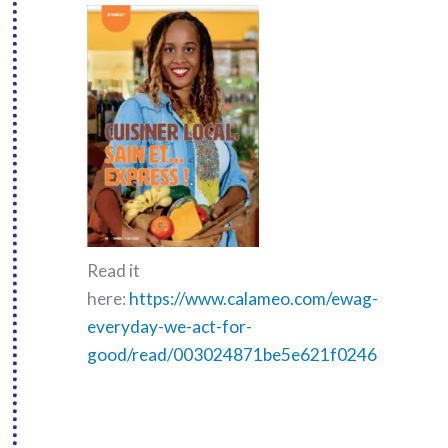
Read it
here:
https://www.calameo.com/ewag-
everyday-we-act-for-
good/read/003024871be5e621f0246