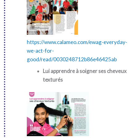
https://www.calameo.com/ewag-everyday-
we-act-for-
good/read/0030248712b86e46425ab
Lui apprendre à soigner ses cheveux
texturés