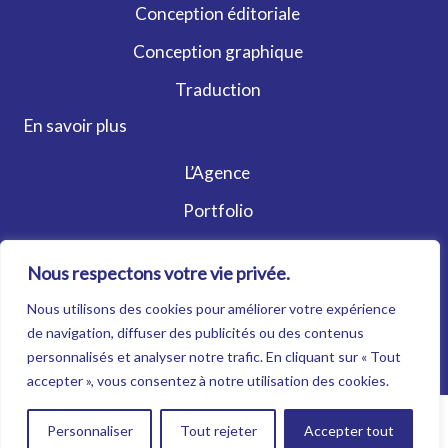
Conception éditoriale
Conception graphique
Traduction
En savoir plus
L’Agence
Portfolio
Contact
Nous respectons votre vie privée.
Actualités
Nous utilisons des cookies pour améliorer votre expérience
© L'Agence Papillon - Tous droits réservés |
Mentions
de navigation, diffuser des publicités ou des contenus
légales
|
Politique de confidentialité
personnalisés et analyser notre trafic. En cliquant sur « Tout
accepter », vous consentez à notre utilisation des cookies.
Personnaliser
Tout rejeter
Accepter tout