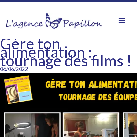
Aller
au
Men
contenu
princ
Gère ton
alimentation :
tournage des films !
06/06/2022