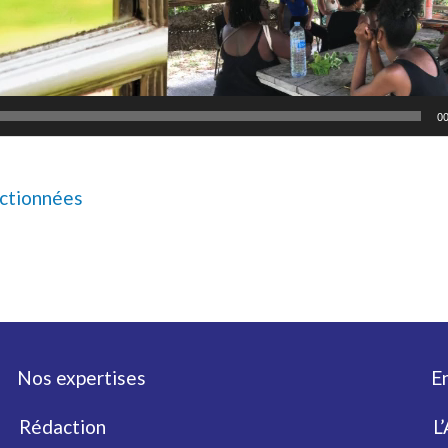
00
ectionnées
Nos expertises
En
Rédaction
L