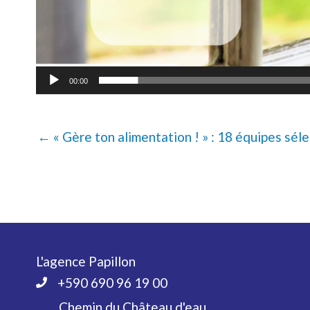
00:00
← « Gère ton alimentation ! » : 18 équipes sél
L'agence Papillon
+590 690 96 19 00
Chemin du Château d'eau