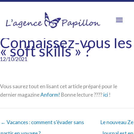
Aller
au
Men
contenu
princ
Connaissez-vous les
« soft skills » ?
12/10/2021
Vous saurez tout en lisant cet article préparé pour le
dernier magazine
Anform!
Bonne lecture ????
ici
!
← Vacances : comment s’évader sans
Le nouveau Ze
partir en voyage ?
Journal est en